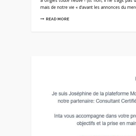
à ongles toute neuve ! (Et non, il ne s’agit pas 
mais de notre vie « d’avant les annonces du mercr
READ MORE