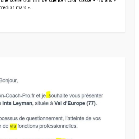
d’une scène d’un film de science-fiction classé « -16 ans »
edi 31 mars »....