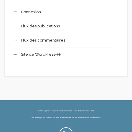
Connexion
Flux des publications
Flux des commentaires
Site de WordPress-FR
© Inta Leyman | Coach Consultant Certifié - Tous droits réservés - 2019
Site développé par
Refence, création de site internet à Paris, référencement, maintenance